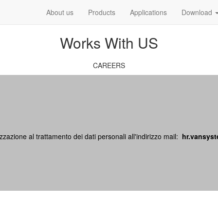
About us
Products
Applications
Download
Works With US
CAREERS
izzazione al trattamento dei dati personali all'indirizzo mail:
hr.vansys