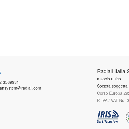
Radiall Italia S
s
a socio unico
2 3569931
Società soggetta 
vansystem@radiall.com
Corso Europa 292
P. IVA / VAT No.